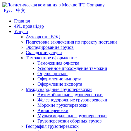
Рус.
中文
Главная
4PL провайдер
Услуги
Аутсорсинг ВЭД
Подготовка заключения по проекту поставки
Экспедирование грузов
Складские услуги
Таможенное оформление
Таможенная очистка
Ускоренное прохождение таможни
Оценка рисков
Оформление импорта
Оформление экспорта
Международные грузоперевозки
Автомобильные грузоперевозки
Железнодорожные грузоперевозки
Морские грузоперевозки
Авиаперевозки
Мультимодальные грузоперевозки
Грузоперевозки сборных грузов
География грузоперевозок