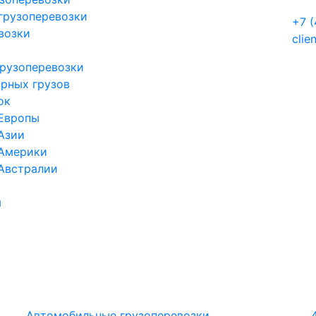
грузоперевозки
+7 
возки
clie
рузоперевозки
орных грузов
ок
 Европы
Азии
 Америки
 Австралии
ы
Автомобильные грузоперевозки