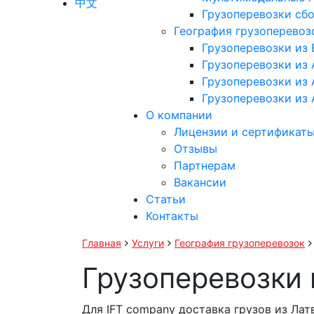
中文
Грузоперевозки сб
География грузоперевоз
Грузоперевозки из
Грузоперевозки из 
Грузоперевозки из
Грузоперевозки из
О компании
Лицензии и сертификат
Отзывы
Партнерам
Вакансии
Статьи
Контакты
Главная
Услуги
География грузоперевозок
Грузоперевозки 
Для IFT company доставка грузов из Ла