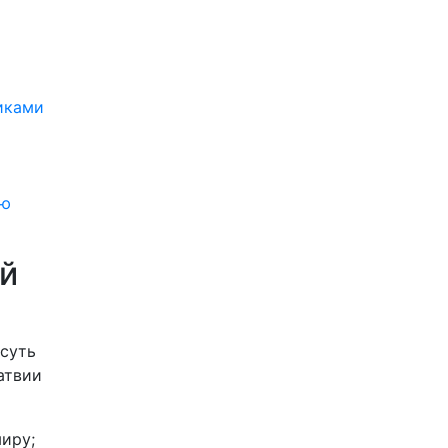
иками
ую
ый
 суть
атвии
миру;