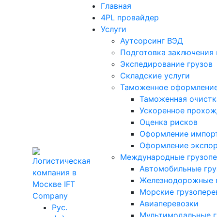
Главная
4PL провайдер
Услуги
Аутсорсинг ВЭД
Подготовка заключения 
Экспедирование грузов
Складские услуги
Таможенное оформлени
Таможенная очистк
Ускоренное прохо
Оценка рисков
Оформление импор
Оформление экспо
Международные грузопе
Автомобильные гру
Железнодорожные 
Морские грузопере
Авиаперевозки
Рус.
Мультимодальные г