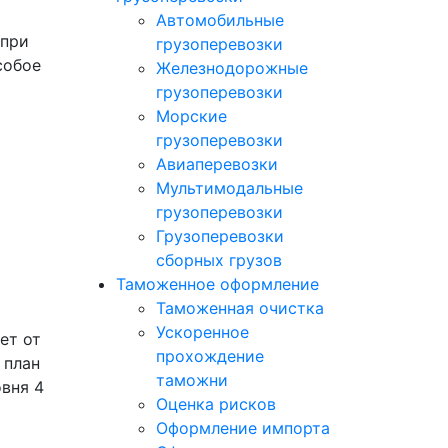
Автомобильные
 при
грузоперевозки
собое
Железнодорожные
грузоперевозки
Морские
грузоперевозки
Авиаперевозки
Мультимодальные
грузоперевозки
Грузоперевозки
сборных грузов
Таможенное оформление
Таможенная очистка
Ускоренное
ет от
прохождение
 план
таможни
вня 4
Оценка рисков
Оформление импорта