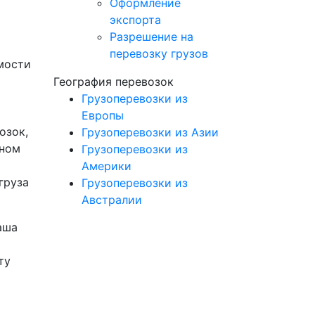
Оформление
экспорта
Разрешение на
перевозку грузов
мости
География перевозок
Грузоперевозки из
Европы
озок,
Грузоперевозки из Азии
тном
Грузоперевозки из
Америки
груза
Грузоперевозки из
Австралии
аша
ту