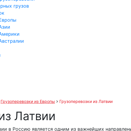
орных грузов
ок
 Европы
Азии
 Америки
 Австралии
ы
Грузоперевозки из Европы
Грузоперевозки из Латвии
из Латвии
твии в Россию является одним из важнейших направлен