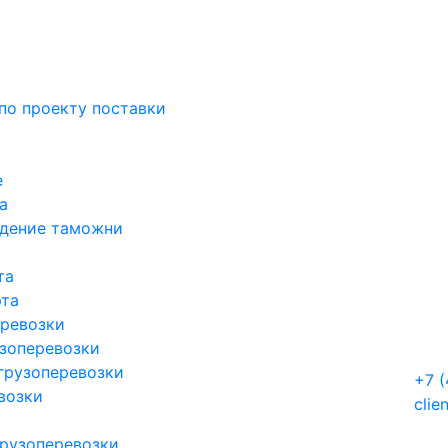
по проекту поставки
е
а
ждение таможни
та
рта
ревозки
зоперевозки
грузоперевозки
+7 
возки
clie
рузоперевозки