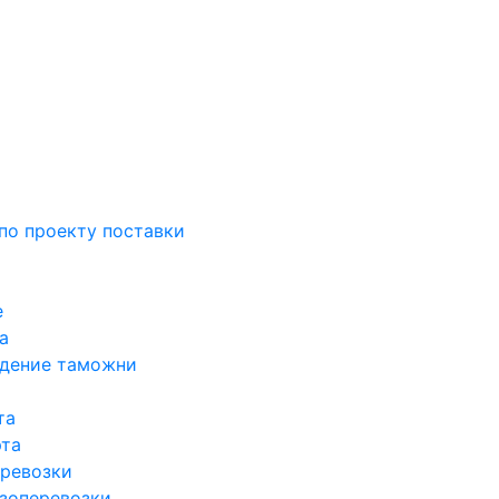
по проекту поставки
е
а
ждение таможни
та
рта
ревозки
зоперевозки